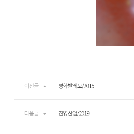
이전글
평화발레오/2015
다음글
진영산업/2019